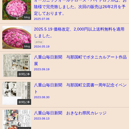
陰様で完売致しました。次回の販売は26年2月を予
定しております。
blog
2025.07.06
2025.5.19 価格改定、2,000円以上送料無料を適用
しました。
pickup
blog
2024.05.19
八重山毎日新聞 与那国町でボタニカルアート作品
展
2023.09.19
新聞記事
八重山毎日新聞 与那国町立図書一周年記念イベン
ト
2023.08.30
新聞記事
八重山毎日新聞 おきなわ県民カレッジ
2023.08.13