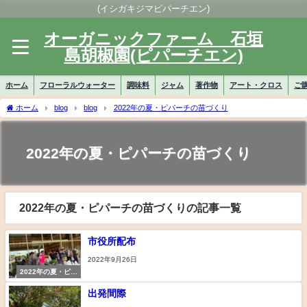
(イシガキジマピパーチエン)
オーガニックファーム 石垣
島胡椒園(ピパーチエン)
ホーム
フローラルウォーター
調味料
ジャム
著作物
アート・クロス
ご
ホーム
blog
blog
2022年の夏・ピパーチの苗づくり
2022年の夏・ピパーチの苗づくり
2022年の夏・ピパーチの苗づくりの記事一覧
市役所配布
2022年9月26日
2022年の夏・ピパ
ーチの苗づくり
出発間際