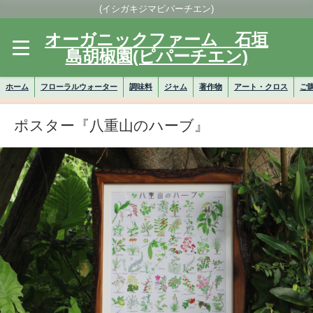
(イシガキジマピパーチエン)
オーガニックファーム 石垣
島胡椒園(ピパーチエン)
ホーム
フローラルウォーター
調味料
ジャム
著作物
アート・クロス
ご
ポスター『八重山のハーブ』