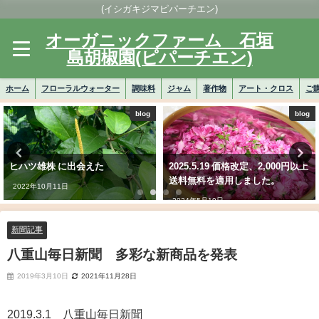
(イシガキジマピパーチエン)
オーガニックファーム 石垣
島胡椒園(ピパーチエン)
ホーム
フローラルウォーター
調味料
ジャム
著作物
アート・クロス
ご
blog
blog
ヒハツ雄株 に出会えた
2025.5.19 価格改定、2,000円以上
送料無料を適用しました。
2022年10月11日
2024年5月19日
新聞記事
八重山毎日新聞 多彩な新商品を発表
2019年3月10日
2021年11月28日
2019.3.1 八重山毎日新聞