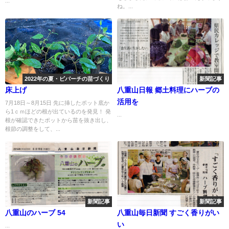
...
ね。...
2022年の夏・ピパーチの苗づくり
新聞記事
床上げ
八重山日報 郷土料理にハーブの
活用を
7月18日～8月15日 先に挿したポット底か
ら1ｃｍほどの根が出ているのを発見！ 発
...
根が確認できたポットから苗を抜き出し、
根節の調整をして、...
新聞記事
新聞記事
八重山のハーブ 54
八重山毎日新聞 すごく香りがい
い
...