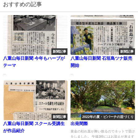
おすすめの記事
新聞記事
新聞記事
八重山毎日新聞 今年もハーブが
八重山毎日新聞 石垣島ツナ販売
テーマ
開始
...
...
新聞記事
2022年の夏・ピパーチの苗づくり
八重山毎日新聞 スクール受講生
出発間際
が作品紹介
黄金の枯れ葉が舞い散るのでネットで受け
をしました。 午後3時にはお迎えが来ます