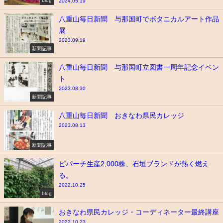
blog
2024.05.19
八重山毎日新聞 与那国町でボタニカルアート作品
展
2023.09.19
新聞記事
八重山毎日新聞 与那国町立図書一周年記念イベン
ト
2023.08.30
新聞記事
八重山毎日新聞 おきなわ県民カレッジ
2023.08.13
新聞記事
ピパーチ生産2,000株、石垣ブランドが熱く燃え
る。
2022.10.25
blog
おきなわ県民カレッジ・コーディネーター最終講座
2022.10.23