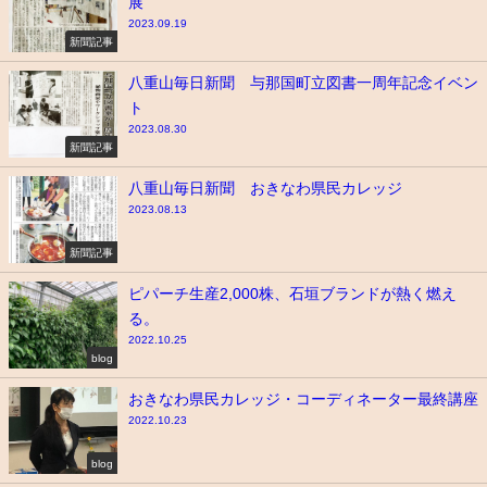
展
2023.09.19
新聞記事
八重山毎日新聞 与那国町立図書一周年記念イベン
ト
2023.08.30
新聞記事
八重山毎日新聞 おきなわ県民カレッジ
2023.08.13
新聞記事
ピパーチ生産2,000株、石垣ブランドが熱く燃え
る。
2022.10.25
blog
おきなわ県民カレッジ・コーディネーター最終講座
2022.10.23
blog