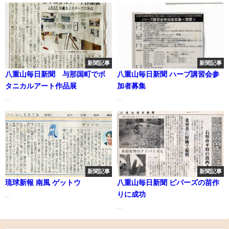
新聞記事
新聞記事
八重山毎日新聞 与那国町でボ
八重山毎日新聞 ハーブ講習会参
タニカルアート作品展
加者募集
...
...
新聞記事
新聞記事
琉球新報 南風 ゲットウ
八重山毎日新聞 ピパーズの苗作
りに成功
...
...