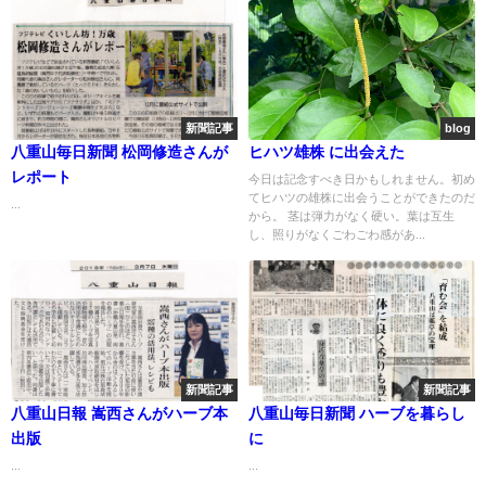
新聞記事
blog
八重山毎日新聞 松岡修造さんが
ヒハツ雄株 に出会えた
レポート
今日は記念すべき日かもしれません。初め
てヒハツの雄株に出会うことができたのだ
...
から。 茎は弾力がなく硬い。葉は互生
し、照りがなくごわごわ感があ...
新聞記事
新聞記事
八重山日報 嵩西さんがハーブ本
八重山毎日新聞 ハーブを暮らし
出版
に
...
...