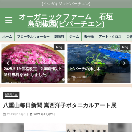
(イシガキジマピパーチエン)
オーガニックファーム 石垣
島胡椒園(ピパーチエン)
ホーム
フローラルウォーター
調味料
ジャム
著作物
アート・クロス
ご
blog
blog
2025.5.19 価格改定、2,000円以上
ピパーチの挿し木
送料無料を適用しました。
2022年10月3日
2024年5月19日
新聞記事
八重山毎日新聞 嵩西洋子ボタニカルアート展
2019年10月6日
2021年11月28日