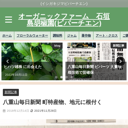
(イシガキジマピパーチエン)
オーガニックファーム 石垣
島胡椒園(ピパーチエン)
ホーム
フローラルウォーター
調味料
ジャム
著作物
アート・クロス
ご
blog
新聞記事
ヒハツ雄株 に出会えた
八重山毎日新聞 ピパーツ 大量増
殖技術で苗確保
2022年10月11日
2022年9月24日
新聞記事
八重山毎日新聞 町特産物、地元に根付く
2018年12月14日
2021年11月28日