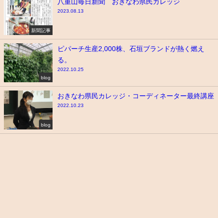
八重山毎日新聞 おきなわ県民カレッジ
2023.08.13
新聞記事
ピパーチ生産2,000株、石垣ブランドが熱く燃え
る。
2022.10.25
blog
おきなわ県民カレッジ・コーディネーター最終講座
2022.10.23
blog
オーガニックファーム 石垣島胡椒園(ピパーチエン) All Rights Reserved.