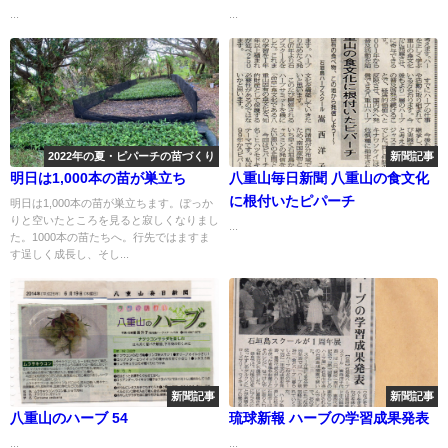
...
...
2022年の夏・ピパーチの苗づくり
新聞記事
明日は1,000本の苗が巣立ち
八重山毎日新聞 八重山の食文化
に根付いたピパーチ
明日は1,000本の苗が巣立ちます。ぽっか
りと空いたところを見ると寂しくなりまし
...
た。1000本の苗たちへ。行先ではますま
す逞しく成長し、そし...
新聞記事
新聞記事
八重山のハーブ 54
琉球新報 ハーブの学習成果発表
...
...