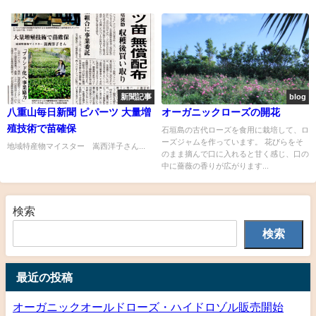
新聞記事
blog
八重山毎日新聞 ピパーツ 大量増
オーガニックローズの開花
殖技術で苗確保
石垣島の古代ローズを食用に栽培して、ロ
ーズジャムを作っています。 花びらをそ
地域特産物マイスター 嵩西洋子さん...
のまま摘んで口に入れると甘く感じ、口の
中に薔薇の香りが広がります...
検索
検索
最近の投稿
オーガニックオールドローズ・ハイドロゾル販売開始