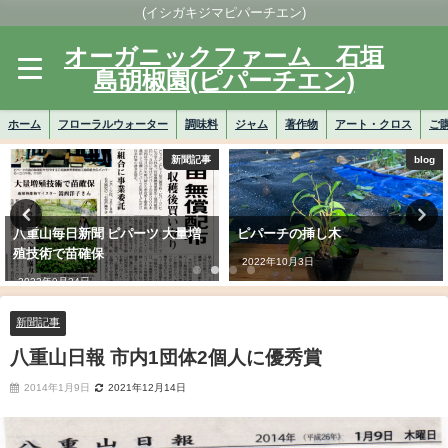
(イシガキジマピパーチエン)
オーガニックファーム 石垣
島胡椒園(ピパーチエン)
ホーム
フローラルウォーター
調味料
ジャム
著作物
アート・クロス
ご
新聞記事
blog
八重山毎日新聞 ピパーツ 大量増
ピパーチの挿し木
殖技術で苗確保
2022年10月3日
2022年9月24日
新聞記事
八重山日報 市内1団体2個人に優秀賞
2014年1月9日
2021年12月14日