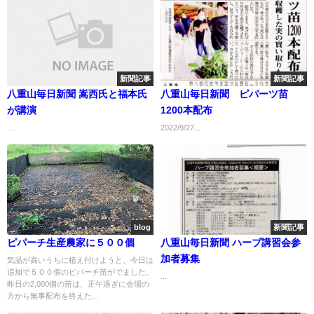
新聞記事
新聞記事
八重山毎日新聞 嵩西氏と福本氏
八重山毎日新聞 ピパーツ苗
が講演
1200本配布
...
2022/9/27...
blog
新聞記事
ピパーチ生産農家に５００個
八重山毎日新聞 ハーブ講習会参
加者募集
気温が高いうちに植え付けようと、今日は
追加で５００個のピパーチ苗がでました。
...
昨日の2,000個の苗は、正午過ぎに会場の
方から無事配布を終えた...