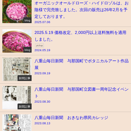
オーガニックオールドローズ・ハイドロゾルは、お
陰様で完売致しました。次回の販売は26年2月を予
定しております。
blog
2025.07.06
2025.5.19 価格改定、2,000円以上送料無料を適用
しました。
pickup
blog
2024.05.19
八重山毎日新聞 与那国町でボタニカルアート作品
展
2023.09.19
新聞記事
八重山毎日新聞 与那国町立図書一周年記念イベン
ト
2023.08.30
新聞記事
八重山毎日新聞 おきなわ県民カレッジ
2023.08.13