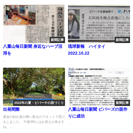
新聞記事
新聞記事
八重山毎日新聞 身近なハーブ活
琉球新報 ハイタイ
用を
2022.10.22
...
...
2022年の夏・ピパーチの苗づくり
新聞記事
出発間際
八重山毎日新聞 ピパーズの苗作
りに成功
黄金の枯れ葉が舞い散るのでネットで受け
をしました。 午後3時にはお迎えが来ます
...
ね。...