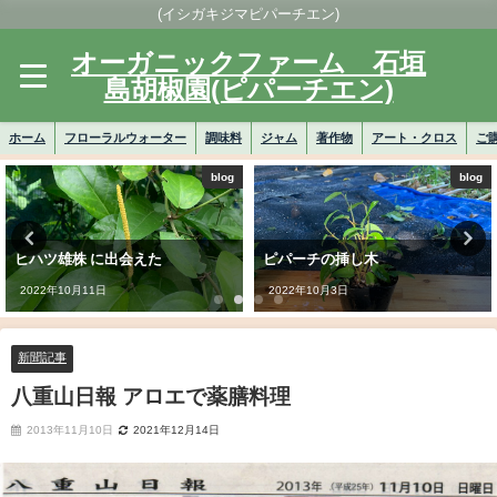
(イシガキジマピパーチエン)
オーガニックファーム 石垣
島胡椒園(ピパーチエン)
ホーム
フローラルウォーター
調味料
ジャム
著作物
アート・クロス
ご
blog
blog
ヒハツ雄株 に出会えた
ピパーチの挿し木
2022年10月11日
2022年10月3日
新聞記事
八重山日報 アロエで薬膳料理
2013年11月10日
2021年12月14日