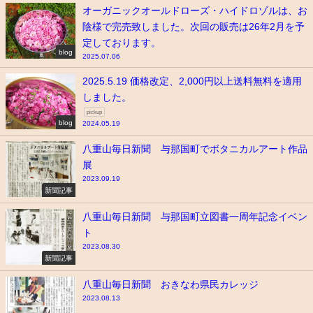
オーガニックオールドローズ・ハイドロゾルは、お
陰様で完売致しました。次回の販売は26年2月を予
定しております。
blog
2025.07.06
2025.5.19 価格改定、2,000円以上送料無料を適用
しました。
pickup
blog
2024.05.19
八重山毎日新聞 与那国町でボタニカルアート作品
展
2023.09.19
新聞記事
八重山毎日新聞 与那国町立図書一周年記念イベン
ト
2023.08.30
新聞記事
八重山毎日新聞 おきなわ県民カレッジ
2023.08.13