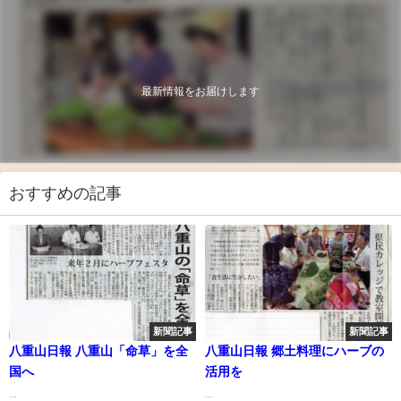
最新情報をお届けします
おすすめの記事
新聞記事
新聞記事
八重山日報 八重山「命草」を全
八重山日報 郷土料理にハーブの
国へ
活用を
...
...