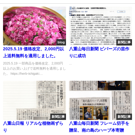
blog
新聞記事
2025.5.19 価格改定、2,000円以
八重山毎日新聞 ピパーズの苗作
上送料無料を適用しました。
りに成功
2025.5.19 一部商品を価格改定、2,000円
...
以上のお買い上げで送料無料を適用しまし
た。 https://herb-ishigaki....
新聞記事
新聞記事
八重山日報 リアルな植物画ずら
八重山毎日新聞 フレーム切手を
り
贈呈、南の島のハーブ本寄贈