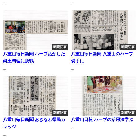
...
...
新聞記事
新聞記事
八重山毎日新聞 ハーブ活かした
八重山毎日新聞 八重山のハーブ
郷土料理に挑戦
切手に
...
...
新聞記事
新聞記事
八重山毎日新聞 おきなわ県民カ
八重山日報 ハーブの活用法学ぶ
レッジ
...
...